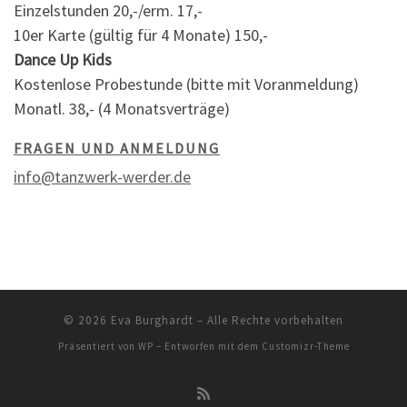
Einzelstunden 20,-/erm. 17,-
10er Karte (gültig für 4 Monate) 150,-
Dance Up Kids
Kostenlose Probestunde (bitte mit Voranmeldung)
Monatl. 38,- (4 Monatsverträge)
FRAGEN UND ANMELDUNG
info@tanzwerk-werder.de
© 2026
Eva Burghardt
– Alle Rechte vorbehalten
Präsentiert von
WP
– Entworfen mit dem
Customizr-Theme