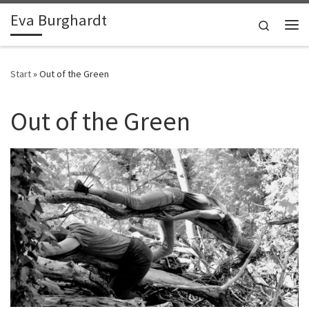
Eva Burghardt
Zum Inhalt springen
Search
Me
Start
»
Out of the Green
Out of the Green