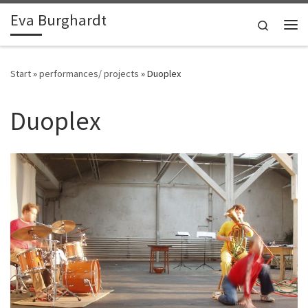
Eva Burghardt
Zum Inhalt springen
Search
Me
Start
»
performances/ projects
»
Duoplex
Duoplex