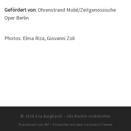
Gefördert von:
Ohrenstrand Mobil/Zeitgenössische
Oper Berlin
Photos: Elma Riza, Giovanni Zoli
© 2026
Eva Burghardt
– Alle Rechte vorbehalten
Präsentiert von
WP
– Entworfen mit dem
Customizr-Theme