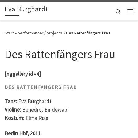
Eva Burghardt
Zum Inhalt springen
Search
Me
Start
»
performances/ projects
»
Des Rattenfängers Frau
Des Rattenfängers Frau
[nggallery id=4]
DES RATTENFÄNGERS FRAU
Tanz:
Eva Burghardt
Violine:
Benedikt Bindewald
Kostüm:
Elma Riza
Berlin Hbf, 2011